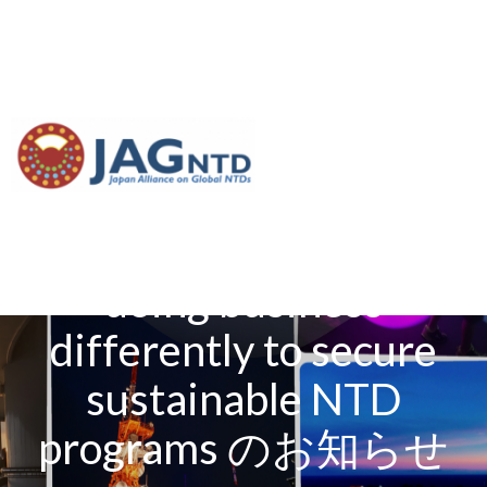
【ウェビナー】Fresh
Takes: A conversation
with stakeholders about
doing business
differently to secure
sustainable NTD
programs のお知らせ