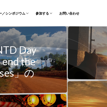
ー／シンポジウム
参加する
お問い合わせ
TD Day
 end the
seases」の