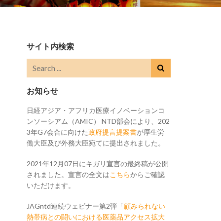
サイト内検索
お知らせ
日経アジア・アフリカ医療イノベーションコ
ンソーシアム（AMIC） NTD部会により、202
3年G7会合に向けた
政府提言提案書
が厚生労
働大臣及び外務大臣宛てに提出されました。
2021年12月07日にキガリ宣言の最終稿が公開
されました。宣言の全文は
こちら
からご確認
いただけます。
JAGntd連続ウェビナー第2弾「
顧みられない
熱帯病との闘いにおける医薬品アクセス拡大