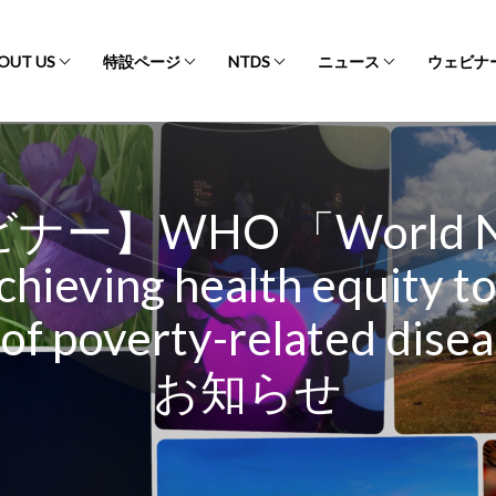
OUT US
特設ページ
NTDS
ニュース
ウェビナ
ー】WHO 「World N
chieving health equity to
 of poverty-related di
お知らせ