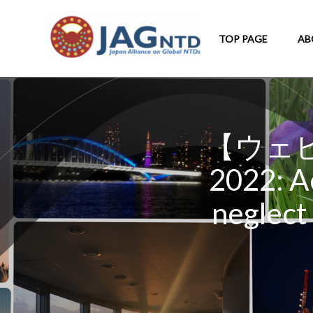
TOP PAGE
AB
【ウェビナ
2022: A
neglect