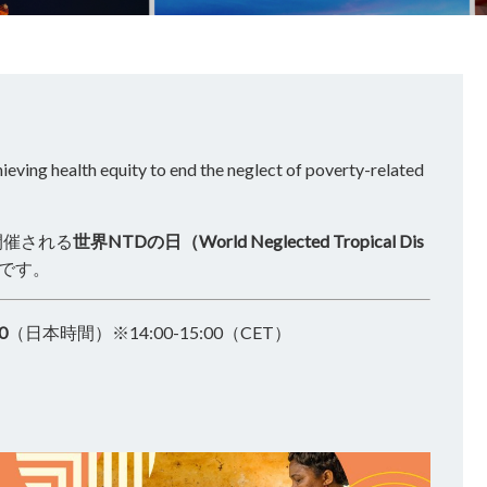
 equity to end the neglect of poverty-related
開催される
世界NTDの日（World Neglected Tropical Dis
です。
0
（日本時間）※14:00-15:00（CET）