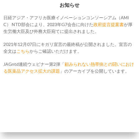
お知らせ
日経アジア・アフリカ医療イノベーションコンソーシアム（AMI
C） NTD部会により、2023年G7会合に向けた
政府提言提案書
が厚
生労働大臣及び外務大臣宛てに提出されました。
2021年12月07日にキガリ宣言の最終稿が公開されました。宣言の
全文は
こちら
からご確認いただけます。
JAGntd連続ウェビナー第2弾「
顧みられない熱帯病との闘いにおけ
る医薬品アクセス拡大の課題
」のアーカイブを公開しています。