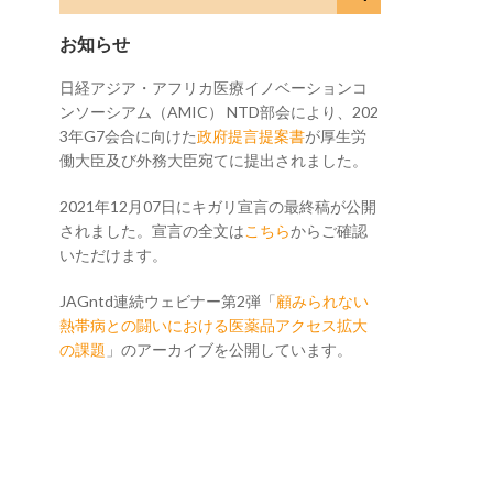
お知らせ
日経アジア・アフリカ医療イノベーションコ
ンソーシアム（AMIC） NTD部会により、202
3年G7会合に向けた
政府提言提案書
が厚生労
働大臣及び外務大臣宛てに提出されました。
2021年12月07日にキガリ宣言の最終稿が公開
されました。宣言の全文は
こちら
からご確認
いただけます。
JAGntd連続ウェビナー第2弾「
顧みられない
熱帯病との闘いにおける医薬品アクセス拡大
の課題
」のアーカイブを公開しています。