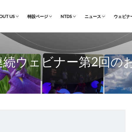
OUT US
特設ページ
NTDS
ニュース
ウェビナ
s連続ウェビナー第2回の