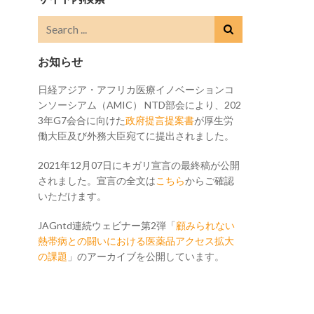
お知らせ
日経アジア・アフリカ医療イノベーションコ
ンソーシアム（AMIC） NTD部会により、202
3年G7会合に向けた
政府提言提案書
が厚生労
働大臣及び外務大臣宛てに提出されました。
2021年12月07日にキガリ宣言の最終稿が公開
されました。宣言の全文は
こちら
からご確認
いただけます。
JAGntd連続ウェビナー第2弾「
顧みられない
熱帯病との闘いにおける医薬品アクセス拡大
の課題
」のアーカイブを公開しています。