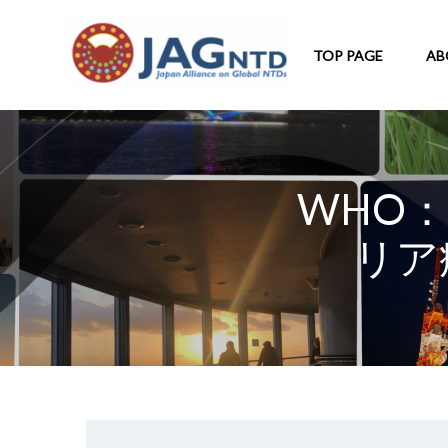
TOP PAGE
AB
WHO
リア