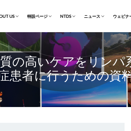
OUT US
特設ページ
NTDS
ニュース
ウェビナ
：質の高いケアをリンパ
症患者に行うための資