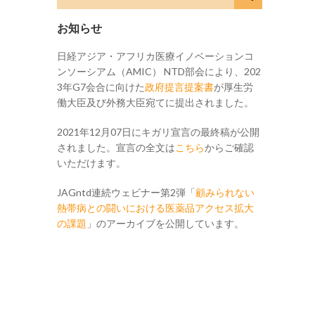
お知らせ
日経アジア・アフリカ医療イノベーションコ
ンソーシアム（AMIC） NTD部会により、202
3年G7会合に向けた
政府提言提案書
が厚生労
働大臣及び外務大臣宛てに提出されました。
2021年12月07日にキガリ宣言の最終稿が公開
されました。宣言の全文は
こちら
からご確認
いただけます。
JAGntd連続ウェビナー第2弾「
顧みられない
熱帯病との闘いにおける医薬品アクセス拡大
の課題
」のアーカイブを公開しています。