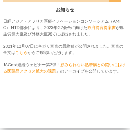
お知らせ
日経アジア・アフリカ医療イノベーションコンソーシアム（AMI
C） NTD部会により、2023年G7会合に向けた
政府提言提案書
が厚
生労働大臣及び外務大臣宛てに提出されました。
2021年12月07日にキガリ宣言の最終稿が公開されました。宣言の
全文は
こちら
からご確認いただけます。
JAGntd連続ウェビナー第2弾「
顧みられない熱帯病との闘いにおけ
る医薬品アクセス拡大の課題
」のアーカイブを公開しています。