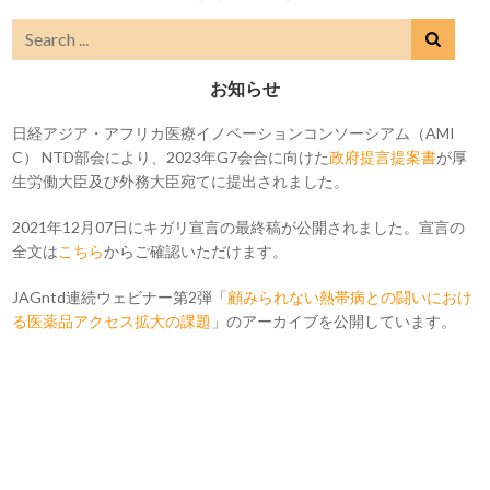
お知らせ
日経アジア・アフリカ医療イノベーションコンソーシアム（AMI
C） NTD部会により、2023年G7会合に向けた
政府提言提案書
が厚
生労働大臣及び外務大臣宛てに提出されました。
2021年12月07日にキガリ宣言の最終稿が公開されました。宣言の
全文は
こちら
からご確認いただけます。
JAGntd連続ウェビナー第2弾「
顧みられない熱帯病との闘いにおけ
る医薬品アクセス拡大の課題
」のアーカイブを公開しています。