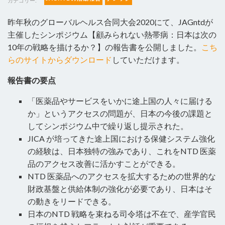
カテゴリー:
昨年秋のグローバルヘルス合同大会2020にて、JAGntdが
主催したシンポジウム【顧みられない熱帯病：日本は次の
10年の戦略を描けるか？】の報告書を公開しました。
こち
らのサイトからダウンロード
していただけます。
報告書の要点
「医薬品やサービスをいかに途上国の人々に届ける
か」というアクセスの問題が、日本の今後の課題と
してシンポジウム中で繰り返し提示された。
JICA が培ってきた途上国における保健システム強化
の経験は、日本独特の強みであり、これをNTD 医薬
品のアクセス改善に活かすことができる。
NTD 医薬品へのアクセスを拡大するための世界的な
財政基盤と供給体制の強化が必要であり、日本はそ
の動きをリードできる。
日本のNTD 戦略を束ねる司令塔は不在で、産学官民