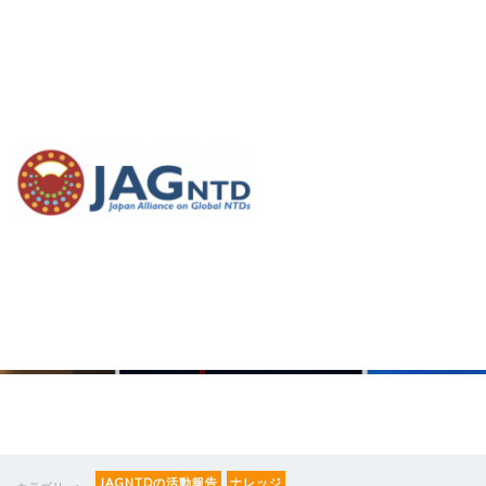
報告書公開 - シンポジ
ウム【顧みられない熱
帯病：日本は次の10年
の戦略を描けるか？】
JAGNTDの活動報告
ナレッジ