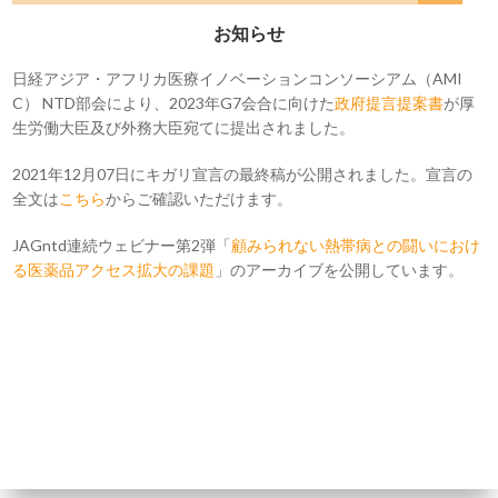
お知らせ
日経アジア・アフリカ医療イノベーションコンソーシアム（AMI
C） NTD部会により、2023年G7会合に向けた
政府提言提案書
が厚
生労働大臣及び外務大臣宛てに提出されました。
2021年12月07日にキガリ宣言の最終稿が公開されました。宣言の
全文は
こちら
からご確認いただけます。
JAGntd連続ウェビナー第2弾「
顧みられない熱帯病との闘いにおけ
る医薬品アクセス拡大の課題
」のアーカイブを公開しています。