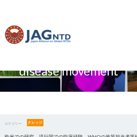
論文紹介：The history
of the neglected tropical
disease movement
ナレッジ
カテゴリー:
欧米での研究、流行国での臨床経験、WHOの政策担当者等