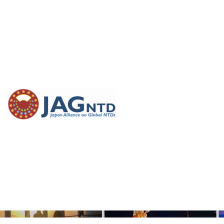
【イベント】TICAD9
公式サイドイベント
「NTDs克服に向けた
アフリカとの共創 ― 産
学官の連携と若者の
力」 開催のお知らせ